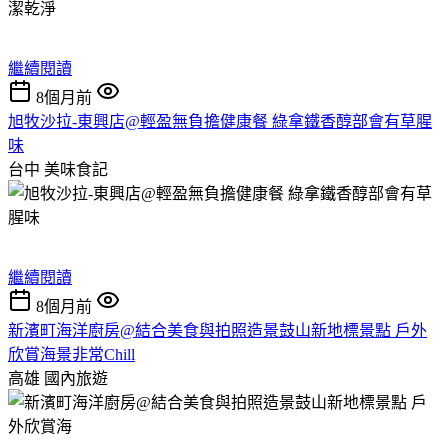
繼續閱讀
8個月前
旭牧沙拉-東興店@輕盈無負擔健康餐 綠拿鐵香醇部會有草腥
味
台中
美味食記
繼續閱讀
8個月前
新濱町海洋廚房@結合美食與拍照造景鼓山新地標景點 戶外
欣賞海景非常Chill
高雄
國內旅遊