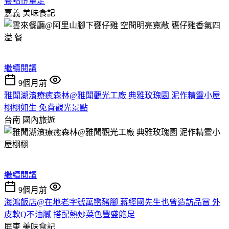
餐點份量足
嘉義
美味食記
繼續閱讀
9個月前
雅聞湖濱療癒森林@雅聞觀光工廠 典雅玫瑰園 泥作精靈小屋
栩栩如生 免費觀光景點
台南
國內旅遊
繼續閱讀
9個月前
海鴻飯店@在地老字號萬巒豬腳 蔣經國先生也曾造訪品嘗 外
皮軟Q不油膩 搭配熱炒菜色豐盛飽足
屏東
美味食記