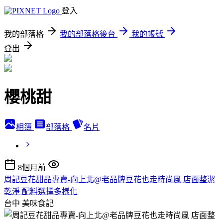
登入
我的部落格
我的部落格後台
我的帳號
登出
櫻桃甜
相簿
部落格
名片
8個月前
周記豆花甜品專賣-向上北@老品牌豆花也走時尚風 店面整潔
乾淨 配料選擇多樣化
台中
美味食記