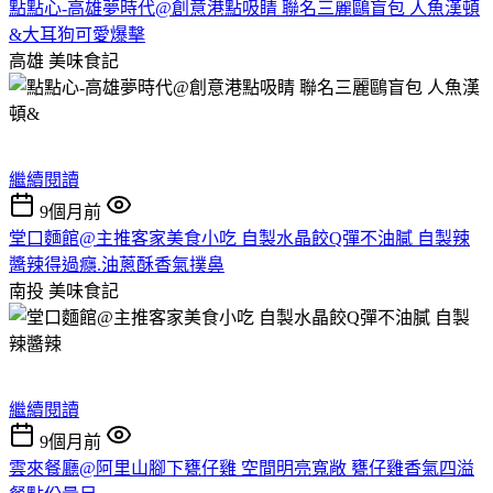
點點心-高雄夢時代@創意港點吸睛 聯名三麗鷗盲包 人魚漢頓
&大耳狗可愛爆擊
高雄
美味食記
繼續閱讀
9個月前
堂口麵館@主推客家美食小吃 自製水晶餃Q彈不油膩 自製辣
醬辣得過癮.油蔥酥香氣撲鼻
南投
美味食記
繼續閱讀
9個月前
雲來餐廳@阿里山腳下甕仔雞 空間明亮寬敞 甕仔雞香氣四溢