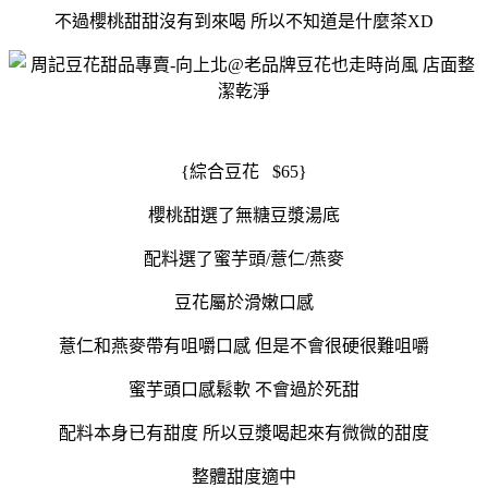
不過櫻桃甜甜沒有到來喝 所以不知道是什麼茶XD
{綜合豆花 $65}
櫻桃甜選了無糖豆漿湯底
配料選了蜜芋頭/薏仁/燕麥
豆花屬於滑嫩口感
薏仁和燕麥帶有咀嚼口感 但是不會很硬很難咀嚼
蜜芋頭口感鬆軟 不會過於死甜
配料本身已有甜度 所以豆漿喝起來有微微的甜度
整體甜度適中